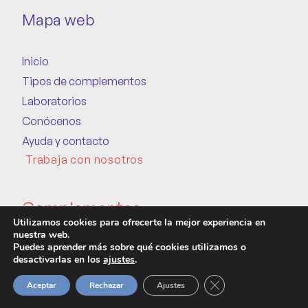
Mapa web
Inicio
Tipos de complementos
Laboratorios
Conócenos
Ayuda y contacto
Trabaja con nosotros
Complementos
Utilizamos cookies para ofrecerte la mejor experiencia en
nuestra web.
Puedes aprender más sobre qué cookies utilizamos o
Ácidos grasos y omegas
desactivarlas en los
ajustes
.
Probióticos y prebióticos
Cerrar el banner de 
Aceptar
Rechazar
Ajustes
Aminoacidos