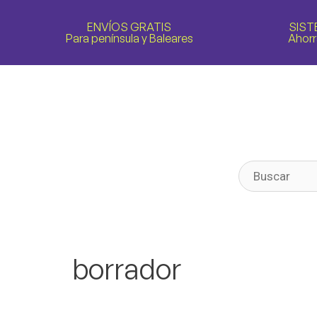
ENVÍOS GRATIS
SIST
Para península y Baleares
Ahorr
borrador