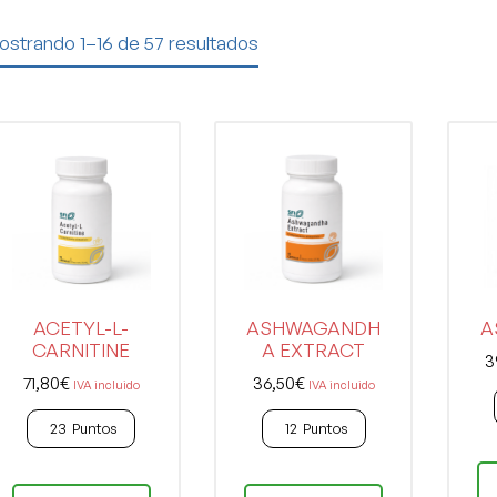
ostrando 1–16 de 57 resultados
ACETYL-L-
ASHWAGANDH
A
CARNITINE
A EXTRACT
3
71,80
€
36,50
€
IVA incluido
IVA incluido
23
Puntos
12
Puntos