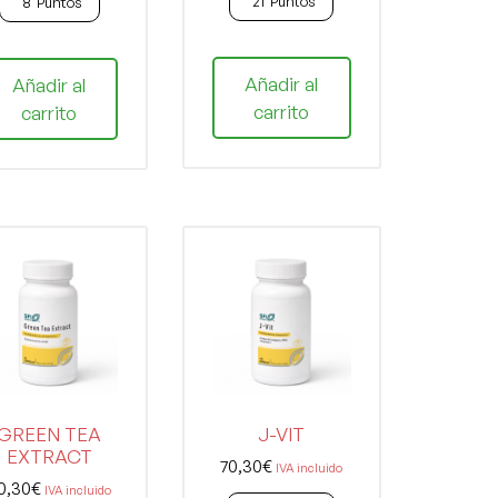
21
Puntos
8
Puntos
Añadir al
Añadir al
carrito
carrito
GREEN TEA
J-VIT
EXTRACT
70,30
€
IVA incluido
0,30
€
IVA incluido