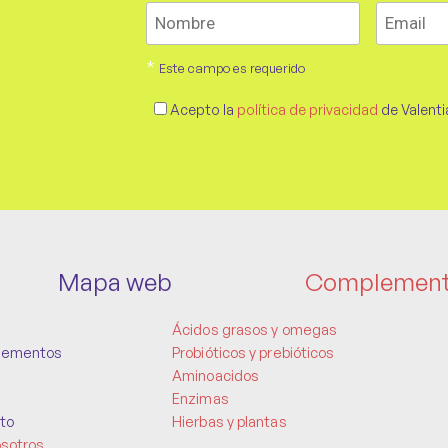
*
Este campo es requerido
Acepto la
política de privacidad
de Valenti
Mapa web
Complemen
Ácidos grasos y omegas
lementos
Probióticos y prebióticos
Aminoacidos
Enzimas
to
Hierbas y plantas
osotros