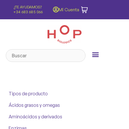
¿TE AYUDAMOS?
ENVÍOS GRATIS
Mi Cuenta
s
+34 683 685 066
Península y Baleares
Tipos de producto
Ácidos grasos y omegas
Aminoácidos y derivados
Enzimas