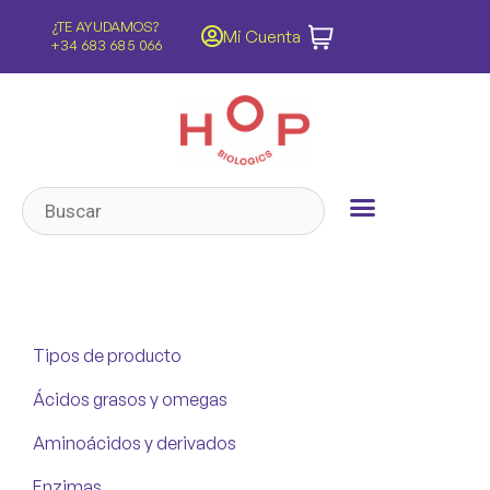
¿TE AYUDAMOS?
ENVÍOS GRATIS
Mi Cuenta
s
+34 683 685 066
Península y Baleares
Tipos de producto
Ácidos grasos y omegas
Aminoácidos y derivados
Enzimas