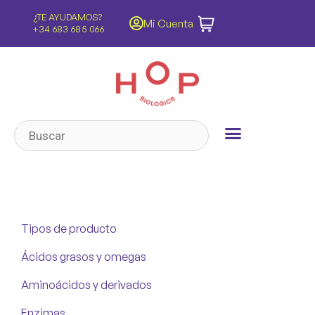
?
ENVÍOS GRATIS
Mi Cuenta
6
Península y Baleares
Tipos de producto
Ácidos grasos y omegas
Aminoácidos y derivados
Enzimas