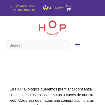
¿TE AYUDAMOS?
ENVÍOS GRATIS
Mi Cuenta
s
+34 683 685 066
Península y Baleares
En HOP Biologics queremos premiar tu confianza
con descuentos en las compras a través de nuestra
web. Cada vez que hagas una compra acumularas