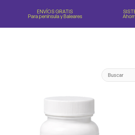
ENVÍOS GRATIS
SIST
Para península y Baleares
Ahorr