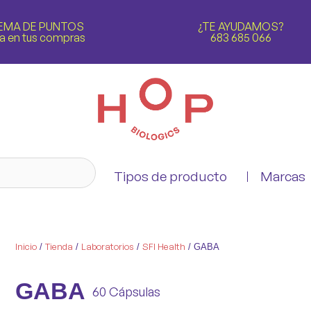
EMA DE PUNTOS
¿TE AYUDAMOS?
a en tus compras
683 685 066
Tipos de producto
Marcas
Inicio
Tienda
Laboratorios
SFI Health
/
/
/
/ GABA
GABA
60 Cápsulas