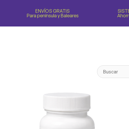
ENVÍOS GRATIS
SIST
Para península y Baleares
Ahorr