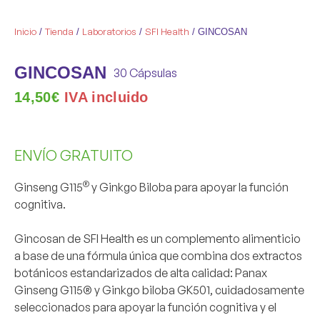
Inicio
Tienda
Laboratorios
SFI Health
/
/
/
/ GINCOSAN
GINCOSAN
30 Cápsulas
14,50
€
IVA incluido
ENVÍO GRATUITO
®
Ginseng G115
y Ginkgo Biloba para apoyar la función
cognitiva.
Gincosan
de SFI Health es un complemento alimenticio
a base de una fórmula única que combina dos extractos
botánicos estandarizados de alta calidad:
Panax
Ginseng G115®
y
Ginkgo biloba GK501
, cuidadosamente
seleccionados para
apoyar la función cognitiva y el