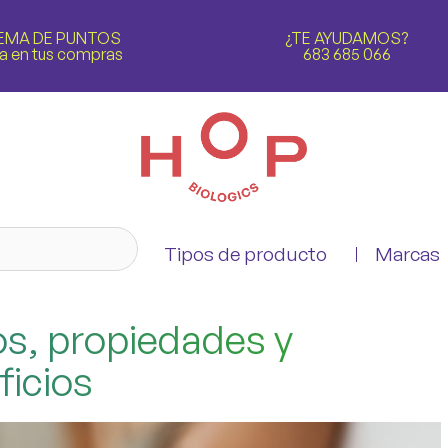
EMA DE PUNTOS
¿TE AYUDAMOS?
a en tus compras
683 685 066
Tipos de producto
Marcas
os, propiedades y
ficios