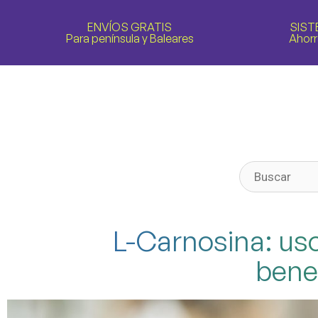
ENVÍOS GRATIS
SIST
Para península y Baleares
Ahorr
L-Carnosina: us
bene