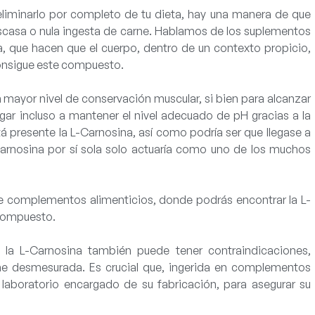
eliminarlo por completo de tu dieta, hay una manera de que
 escasa o nula ingesta de carne. Hablamos de los
suplementos
a, que hacen que el cuerpo, dentro de un contexto propicio,
 consigue este compuesto.
mayor nivel de conservación muscular, si bien para alcanzar
egar incluso a mantener el nivel adecuado de pH gracias a la
á presente la L-Carnosina, así como podría ser que llegase a
L-Carnosina por sí sola solo actuaría como uno de los muchos
e complementos alimenticios, donde podrás encontrar la L-
 compuesto.
la L-Carnosina también puede tener contraindicaciones,
ne desmesurada. Es crucial que, ingerida en complementos
 laboratorio encargado de su fabricación, para asegurar su