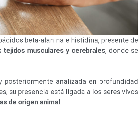
ácidos beta-alanina e histidina, presente de
os
tejidos musculares y cerebrales
, donde se
 y posteriormente analizada en profundidad
s, su presencia está ligada a los seres vivos
as de origen animal
.