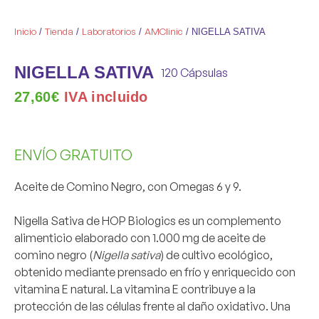
Inicio
Tienda
Laboratorios
AMClinic
/
/
/
/ NIGELLA SATIVA
NIGELLA SATIVA
120 Cápsulas
27,60
€
IVA incluido
ENVÍO GRATUITO
Aceite de Comino Negro, con Omegas 6 y 9.
Nigella Sativa
de HOP Biologics es un complemento
alimenticio elaborado con
1.000 mg de aceite de
comino negro
(
Nigella sativa
) de
cultivo ecológico
,
obtenido mediante
prensado en frío
y enriquecido con
vitamina E natural
. La vitamina E contribuye a la
protección de las células frente al daño oxidativo. Una