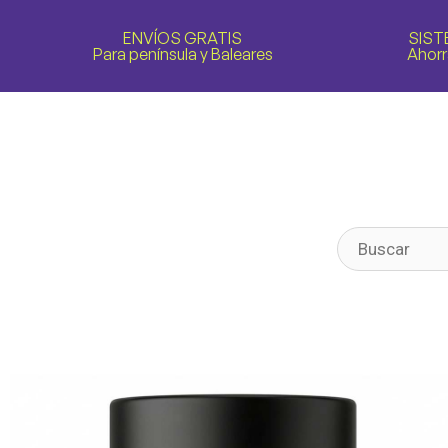
ENVÍOS GRATIS
SIST
Para península y Baleares
Ahorr