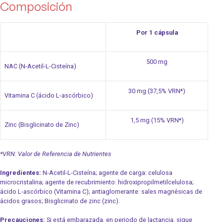
Composición
Por 1 cápsula
500 mg
NAC (N-Acetil-L-Cisteína)
30 mg (37,5% VRN*)
Vitamina C (ácido L-ascórbico)
1,5 mg (15% VRN*)
Zinc (Bisglicinato de Zinc)
*VRN: Valor de Referencia de Nutrientes
Ingredientes:
N-Acetil-L-Cisteína; agente de carga: celulosa
microcristalina; agente de recubrimiento: hidroxipropilmetilcelulosa;
ácido L-ascórbico (Vitamina C); antiaglomerante: sales magnésicas de
ácidos grasos; Bisglicinato de zinc (zinc).
Precauciones:
Si está embarazada, en periodo de lactancia, sigue