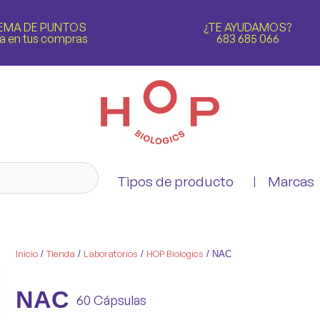
EMA DE PUNTOS
¿TE AYUDAMOS?
a en tus compras
683 685 066
Tipos de producto
Marcas
Inicio
Tienda
Laboratorios
HOP Biologics
/
/
/
/ NAC
NAC
60 Cápsulas