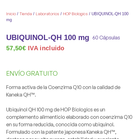
Inicio
Tienda
Laboratorios
HOP Biologics
/
/
/
/ UBIQUINOL-QH 100
mg
UBIQUINOL-QH 100 mg
60 Cápsulas
57,50
€
IVA incluido
ENVÍO GRATUITO
Forma activa de la Coenzima Q10 con la calidad de
Kaneka QH™.
Ubiquinol QH 100 mg
de HOP Biologics es un
complemento alimenticio elaborado con coenzima Q10
en su forma reducida, conocida como ubiquinol.
Formulado con la patente japonesa
Kaneka QH™
,