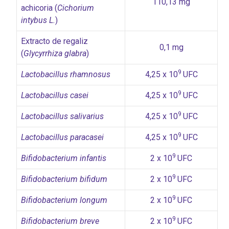
110,13 mg
achicoria (
Cichorium
intybus L.
)
Extracto de regaliz
0,1 mg
(
Glycyrrhiza glabra
)
9
Lactobacillus rhamnosus
4,25 x 10
UFC
9
Lactobacillus casei
4,25 x 10
UFC
9
Lactobacillus salivarius
4,25 x 10
UFC
9
Lactobacillus paracasei
4,25 x 10
UFC
9
Bifidobacterium infantis
2 x 10
UFC
9
Bifidobacterium bifidum
2 x 10
UFC
9
Bifidobacterium longum
2 x 10
UFC
9
Bifidobacterium breve
2 x 10
UFC