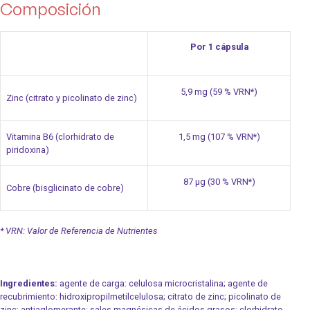
Composición
Por 1 cápsula
5,9 mg (59 % VRN*)
Zinc (citrato y picolinato de zinc)
Vitamina B6 (clorhidrato de
1,5 mg (107 % VRN*)
piridoxina)
87 μg (30 % VRN*)
Cobre (bisglicinato de cobre)
* VRN: Valor de Referencia de Nutrientes
Ingredientes:
agente de carga: celulosa microcristalina; agente de
recubrimiento: hidroxipropilmetilcelulosa; citrato de zinc; picolinato de
zinc; antiaglomerante: sales magnésicas de ácidos grasos; clorhidrato