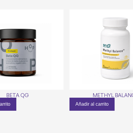
BETA QG
METHYL BALAN
arrito
Añadir al carrito