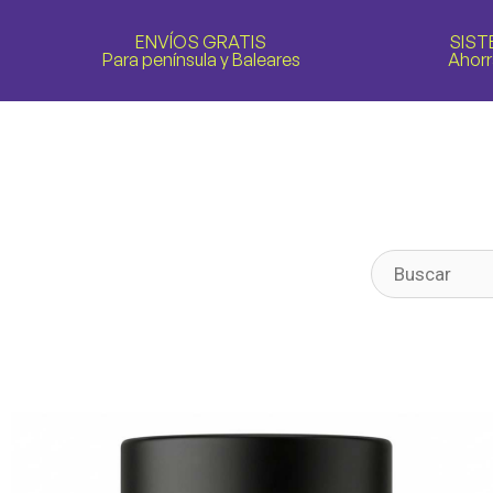
ENVÍOS GRATIS
SIST
Para península y Baleares
Ahorr