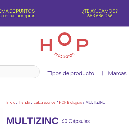
EMA DE PUNTOS
¿TE AYUDAMOS?
a en tus compras
683 685 066
Tipos de producto
Marcas
Inicio
Tienda
Laboratorios
HOP Biologics
/
/
/
/ MULTIZINC
MULTIZINC
60 Cápsulas