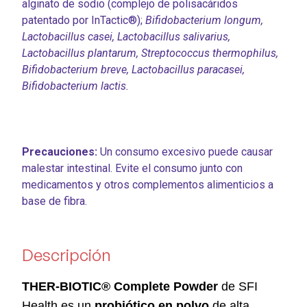
alginato de sodio (complejo de polisacáridos
patentado por InTactic®);
Bifidobacterium longum,
Lactobacillus casei, Lactobacillus salivarius,
Lactobacillus plantarum, Streptococcus thermophilus,
Bifidobacterium breve, Lactobacillus paracasei,
Bifidobacterium lactis.
Precauciones:
Un consumo excesivo puede causar
malestar intestinal. Evite el consumo junto con
medicamentos y otros complementos alimenticios a
base de fibra.
Descripción
THER-BIOTIC® Complete Powder
de SFI
Health es un
probiótico en polvo
de alta