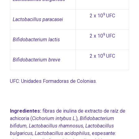
9
2 x 10
UFC
Lactobacillus paracasei
9
2 x 10
UFC
Bifidobacterium lactis
9
2 x 10
UFC
Bifidobacterium breve
UFC: Unidades Formadoras de Colonias.
Ingredientes:
fibras de inulina de extracto de raíz de
achicoria (
Cichorium intybus L
.),
Bifidobacterium
bifidum, Lactobacillus rhamnosus, Lactobacillus
bulgaricus, Lactobacillus acidophilus
, espesante: