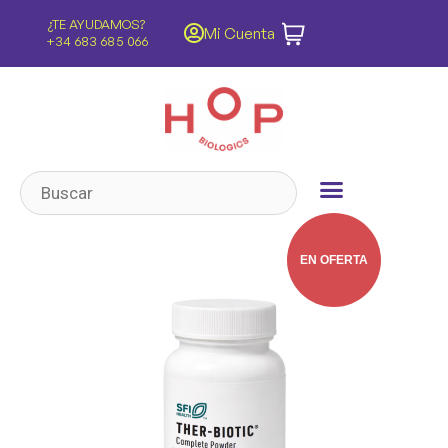
¿TE AYUDAMOS?
ENVÍOS GRATIS
Mi Cuenta
+34 683 685 066
Península y Baleares
EN OFERTA