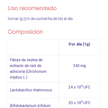
Uso recomendado
tomar 1g (1/4 de cucharita de té) al día.
Composición
Por día (1g)
Fibras de inulina de
extracto de raíz de
345 mg
achicoria (
Chichorium
intybus L.
)
9
24 x 10
UFC
Lactobacillus rhamnosus
9
20 x 10
UFC
Bifidobacterium bifidum