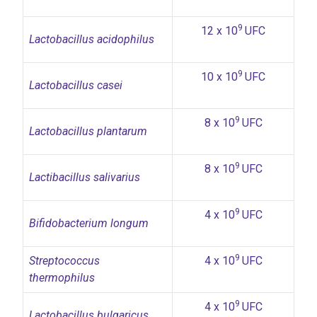
9
12 x 10
UFC
Lactobacillus acidophilus
9
10 x 10
UFC
Lactobacillus casei
9
8 x 10
UFC
Lactobacillus plantarum
9
8 x 10
UFC
Lactibacillus salivarius
9
4 x 10
UFC
Bifidobacterium longum
9
Streptococcus
4 x 10
UFC
thermophilus
9
4 x 10
UFC
Lactobacillus bulgaricus