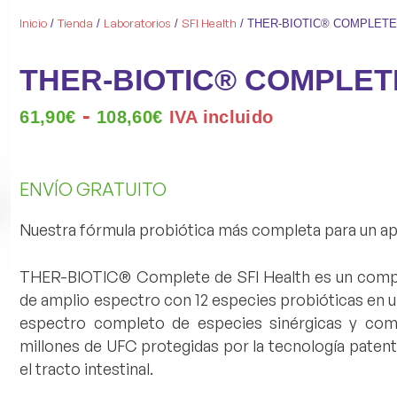
Inicio
Tienda
Laboratorios
SFI Health
/
/
/
/ THER-BIOTIC® COMPLET
THER-BIOTIC® COMPLET
-
61,90
€
108,60
€
IVA incluido
ENVÍO GRATUITO
Nuestra fórmula probiótica más completa para un ap
THER-BIOTIC® Complete
de SFI Health es un comp
de amplio espectro con
12 especies probióticas
en u
espectro completo de especies sinérgicas y com
millones de UFC
protegidas por la tecnología paten
el tracto intestinal.