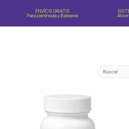
ENVÍOS GRATIS
SIST
Para península y Baleares
Ahorr