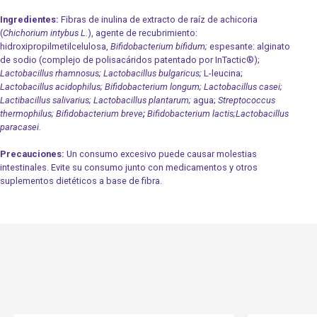
Ingredientes:
Fibras de inulina de extracto de raíz de achicoria
(
Chichorium intybus L.
), agente de recubrimiento:
hidroxipropilmetilcelulosa,
Bifidobacterium bifidum;
espesante: alginato
de sodio (complejo de polisacáridos patentado por InTactic®);
Lactobacillus rhamnosus; Lactobacillus bulgaricus;
L-leucina;
Lactobacillus acidophilus; Bifidobacterium longum; Lactobacillus casei;
Lactibacillus salivarius; Lactobacillus plantarum;
agua;
Streptococcus
thermophilus; Bifidobacterium breve
;
Bifidobacterium lactis;Lactobacillus
paracasei.
Precauciones:
Un consumo excesivo puede causar molestias
intestinales. Evite su consumo junto con medicamentos y otros
suplementos dietéticos a base de fibra.