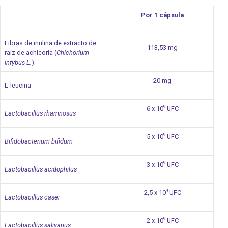
Por 1 cápsula
Fibras de inulina de extracto de
113,53 mg
raíz de achicoria (
Chichorium
intybus L.
)
20 mg
L-leucina
9
6 x 10
UFC
Lactobacillus rhamnosus
9
5 x 10
UFC
Bifidobacterium bifidum
9
3 x 10
UFC
Lactobacillus acidophilus
9
2,5 x 10
UFC
Lactobacillus casei
9
2 x 10
UFC
Lactobacillus salivarius