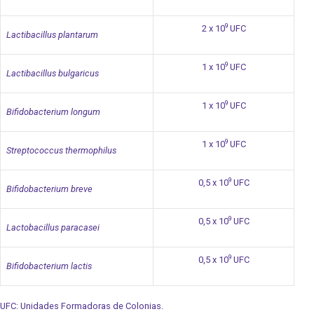
9
2 x 10
UFC
Lactibacillus plantarum
9
1 x 10
UFC
Lactibacillus bulgaricus
9
1 x 10
UFC
Bifidobacterium longum
9
1 x 10
UFC
Streptococcus thermophilus
9
0,5 x 10
UFC
Bifidobacterium breve
9
0,5 x 10
UFC
Lactobacillus paracasei
9
0,5 x 10
UFC
Bifidobacterium lactis
UFC: Unidades Formadoras de Colonias.