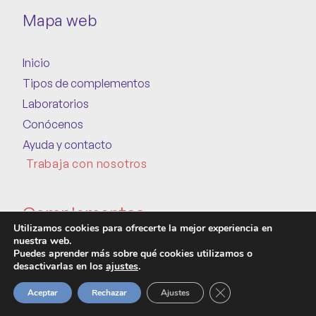
Mapa web
Inicio
Tipos de complementos
Laboratorios
Conócenos
Ayuda y contacto
Trabaja con nosotros
Complementos
Utilizamos cookies para ofrecerte la mejor experiencia en
nuestra web.
Puedes aprender más sobre qué cookies utilizamos o
Ácidos grasos y omegas
desactivarlas en los
ajustes
.
Probióticos y prebióticos
Cerrar el banner de 
Aceptar
Rechazar
Ajustes
Aminoacidos